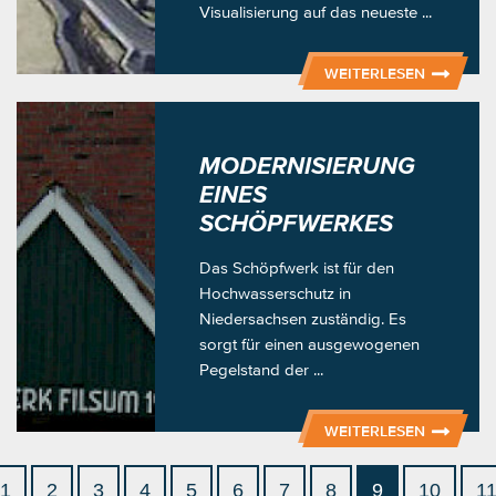
Visualisierung auf das neueste ...
WEITERLESEN
MODERNISIERUNG
EINES
SCHÖPFWERKES
Das Schöpfwerk ist für den
Hochwasserschutz in
Niedersachsen zuständig. Es
sorgt für einen ausgewogenen
Pegelstand der ...
WEITERLESEN
1
2
3
4
5
6
7
8
9
10
1