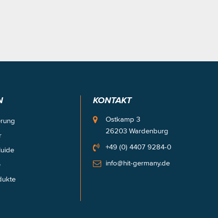
N
KONTAKT
Ostkamp 3
erung
26203 Wardenburg
r
+49 (0) 4407 9284-0
luide
info@hit-germany.de
e
dukte