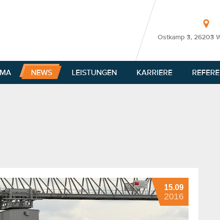
Ostkamp 3, 26203 
RMA
NEWS
LEISTUNGEN
KARRIERE
REFER
15.09
2016