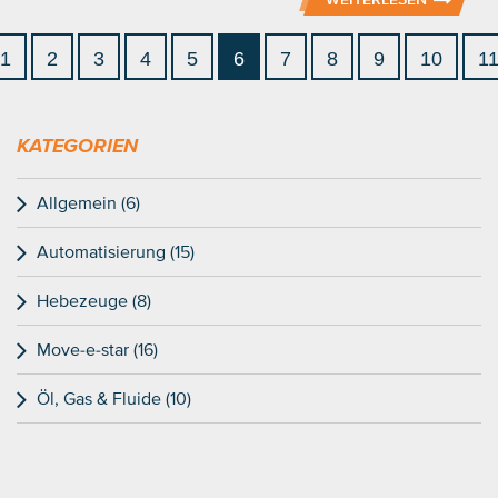
1
2
3
4
5
6
7
8
9
10
1
KATEGORIEN
Allgemein (6)
Automatisierung (15)
Hebezeuge (8)
Move-e-star (16)
Öl, Gas & Fluide (10)